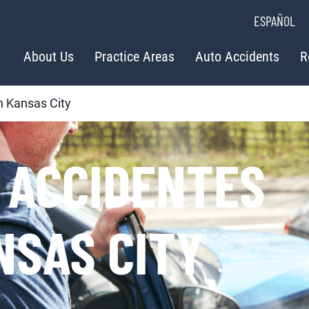
ESPAÑOL
About Us
Practice Areas
Auto Accidents
R
n Kansas City
 ACCIDENTES
NSAS CITY